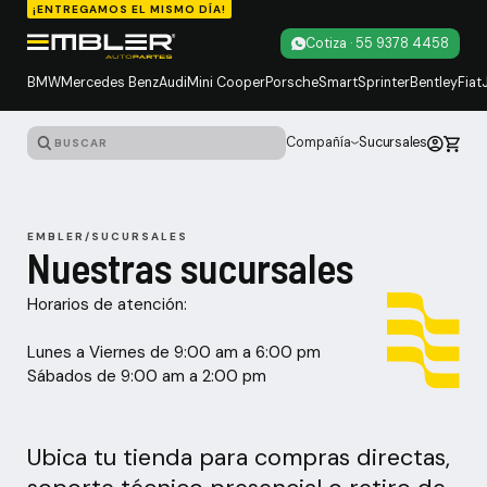
¡ENTREGAMOS EL MISMO DÍA!
Cotiza · 55 9378 4458
BMW
Mercedes Benz
Audi
Mini Cooper
Porsche
Smart
Sprinter
Bentley
Fiat
Compañía
Sucursales
EMBLER
/
SUCURSALES
Nuestras sucursales
Horarios de atención:
Lunes a Viernes de 9:00 am a 6:00 pm
Sábados de 9:00 am a 2:00 pm
Ubica tu tienda para compras directas,