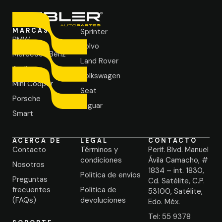
MARCAS
Sprinter
BMW
Volvo
Mercedes Benz
Land Rover
Audi
Volkswagen
Mini Cooper
Seat
Porsche
Jaguar
Smart
ACERCA DE
LEGAL
CONTACTO
Contacto
Términos y
Perif. Blvd. Manuel
condiciones
Ávila Camacho, #
Nosotros
1834 – int. 1830,
Política de envíos
Preguntas
Cd. Satélite, C.P.
frecuentes
Política de
53100, Satélite,
(FAQs)
devoluciones
Edo. Méx.
Tel: 55 9378