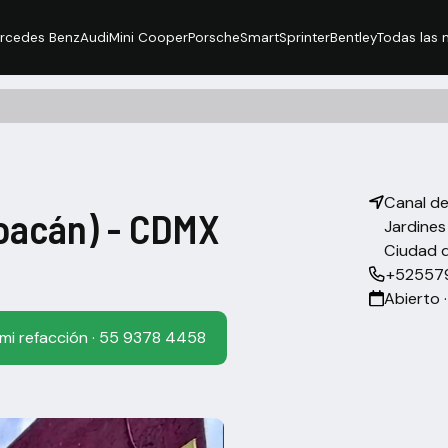
rcedes Benz
Audi
Mini Cooper
Porsche
Smart
Sprinter
Bentley
Todas las m
Canal de
oacán) - CDMX
Jardine
Ciudad 
+52557
Abierto ·
 mi refacción · 55 9378 4458