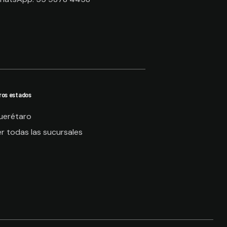
ros estados
uerétaro
r todas las sucursales