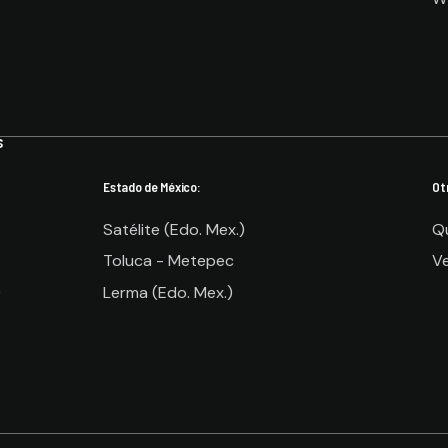
S
Estado de México:
Ot
Satélite (Edo. Mex.)
Q
Toluca - Metepec
Ve
)
Lerma (Edo. Mex.)