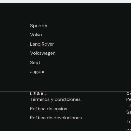
Sprinter
Volvo
Land Rover
Volkswagen
Seat
Jaguar
LEGAL
C
Términos y condiciones
Pe
– 
Política de envíos
Sa
Política de devoluciones
T
W