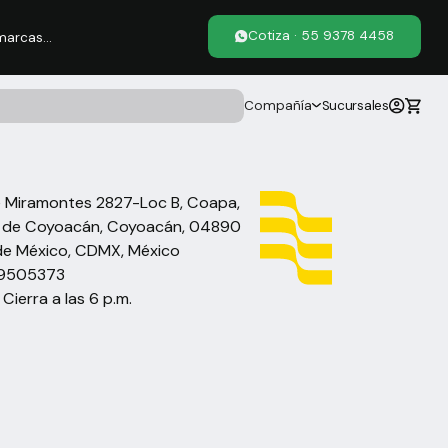
Cotiza · 55 9378 4458
arcas...
Compañía
Sucursales
 Miramontes 2827-Loc B, Coapa,
s de Coyoacán, Coyoacán, 04890
de México, CDMX, México
9505373
 Cierra a las 6 p.m.