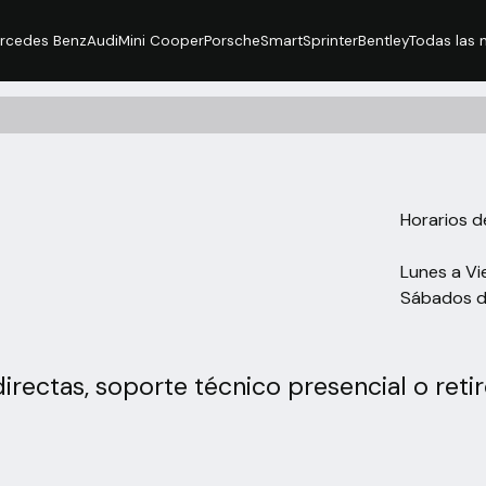
rcedes Benz
Audi
Mini Cooper
Porsche
Smart
Sprinter
Bentley
Todas las m
Horarios 
Lunes a V
Sábados d
irectas, soporte técnico presencial o reti