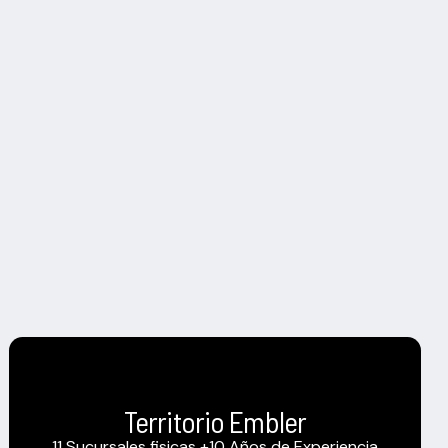
Territorio Embler
11 Sucursales fisicas +10 Años de Experiencia